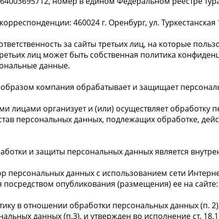
4003695712, номер в едином Федеральном реестре тура
рреспонденции: 460024 г. Оренбург, ул. Туркестанская 1
 ответственность за сайты третьих лиц, на которые поль
третьих лиц может быть собственная политика конфиденц
сональные данные.
им образом компания обрабатывает и защищает персона
ими лицами организует и (или) осуществляет обработку 
став персональных данных, подлежащих обработке, дейс
работки и защиты персональных данных является внут
ор персональных данных с использованием сети Интерне
осредством опубликования (размещения) ее на сайте: ht
тику в отношении обработки персональных данных (п. 2),
льных данных (п.3), и утвержден во исполнение ст. 18.1